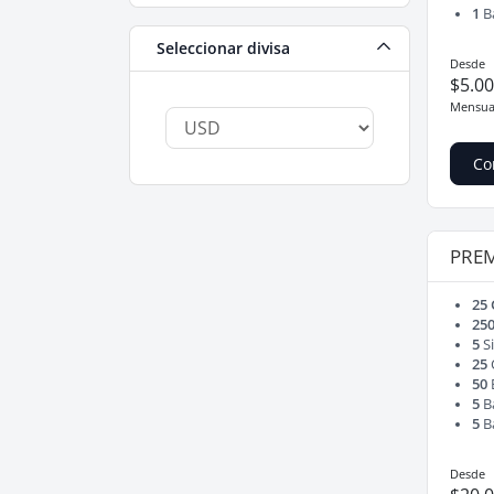
1
B
Seleccionar divisa
Desde
$5.0
Mensua
Co
PRE
25
25
5
Si
25
50
5
B
5
B
Desde