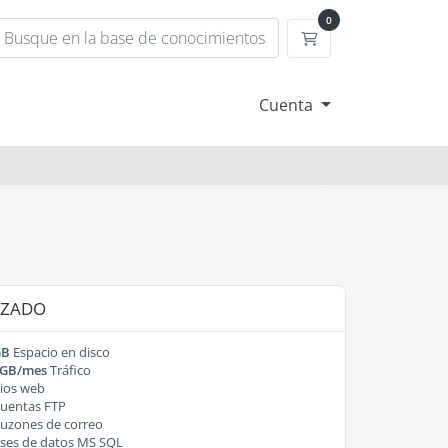
0
Carrito
Cuenta
ZADO
GB
Espacio en disco
 GB/mes
Tráfico
tios web
uentas FTP
uzones de correo
ses de datos MS SQL