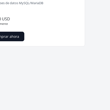
ses de datos MySQL/MariaDB
0 USD
mente
prar ahora