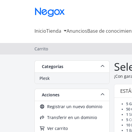
Inicio
Tienda
Anuncios
Base de conocimien
Carrito
Sel
Categorías
¡Con gar
Plesk
EST
Acciones
5 
Registrar un nuevo dominio
50
1
Si
Transferir en un dominio
5
C
10
Ver carrito
1
B