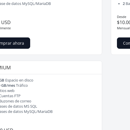
ase de datos MySQL/MariaDB
2
Ba
Desde
0 USD
$10.0
lmente
Mensual
mprar ahora
Com
MIUM
 GB
Espacio en disco
0 GB/mes
Tráfico
tios web
Cuentas FTP
Buzones de correo
ases de datos MS SQL
ases de datos MySQL/MariaDB