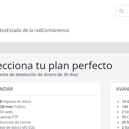
tos
Estado de la red
Contáctenos
ecciona tu plan perfecto
antía de devolución de dinero de 30 días!
ÁNDAR
AVAN
GB
Espacio en disco
10 
 GB/mes
Tráfico
100
tio web
2
Si
uentas FTP
10
C
Buzones de correo
20
B
ase de datos MS SQL
2
Ba